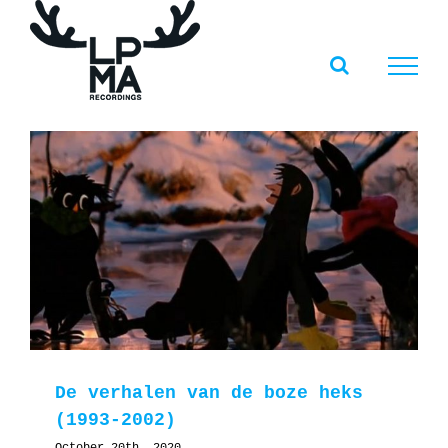
Skip
to
content
De verhalen van de boze heks
(1993-2002)
October 20th, 2020